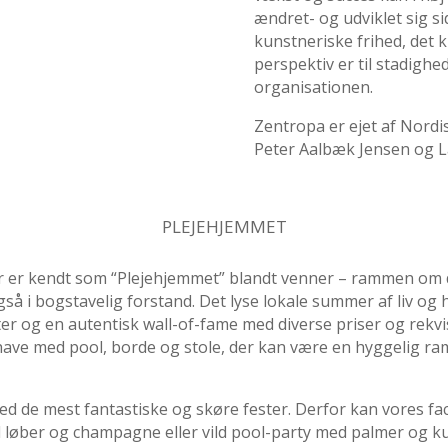
ændret- og udviklet sig s
kunstneriske frihed, det k
perspektiv er til stadigh
organisationen.
Zentropa er ejet af Nordis
Peter Aalbæk Jensen og La
PLEJEHJEMMET
 er kendt som “Plejehjemmet” blandt venner – rammen om de
også i bogstavelig forstand. Det lyse lokale summer af liv og
 og en autentisk wall-of-fame med diverse priser og rekvisi
 have med pool, borde og stole, der kan være en hyggelig r
d de mest fantastiske og skøre fester. Derfor kan vores faci
 løber og champagne eller vild pool-party med palmer og kulø