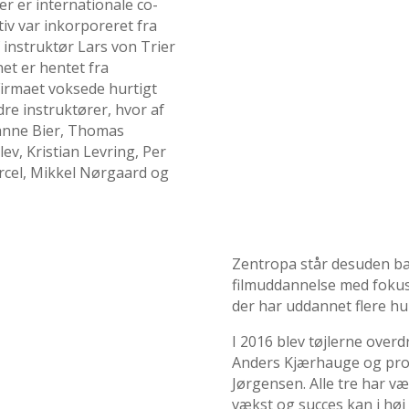
r er internationale co-
iv var inkorporeret fra
 instruktør Lars von Trier
et er hentet fra
Firmaet voksede hurtigt
re instruktører, hvor af
usanne Bier, Thomas
ev, Kristian Levring, Per
 Arcel, Mikkel Nørgaard og
Zentropa står desuden b
filmuddannelse med fokus
der har uddannet flere hu
I 2016 blev tøjlerne over
Anders Kjærhauge og pro
Jørgensen. Alle tre har væ
vækst og succes kan i høj