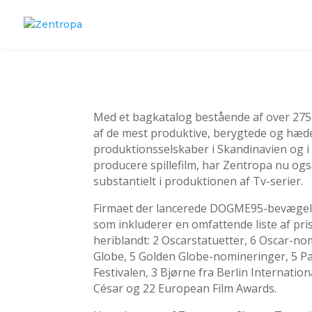
Med et bagkatalog bestående af over 275 t
af de mest produktive, berygtede og hæ
produktionsselskaber i Skandinavien og i
producere spillefilm, har Zentropa nu og
substantielt i produktionen af Tv-serier.
Firmaet der lancerede DOGME95-bevægels
som inkluderer en omfattende liste af pr
heriblandt: 2 Oscarstatuetter, 6 Oscar-no
Globe, 5 Golden Globe-nomineringer, 5 Pa
Festivalen, 3 Bjørne fra Berlin Internation
César og 22 European Film Awards.