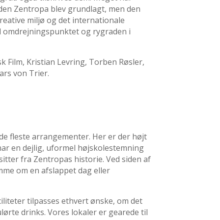
iden Zentropa blev grundlagt, men den
reative miljø og det internationale
ed omdrejningspunktet og rygraden i
k Film, Kristian Levring, Torben Røsler,
rs von Trier.
 fleste arrangementer. Her er der højt
 har en dejlig, uformel højskolestemning
tter fra Zentropas historie. Ved siden af
amme om en afslappet dag eller
liteter tilpasses ethvert ønske, om det
rte drinks. Vores lokaler er gearede til