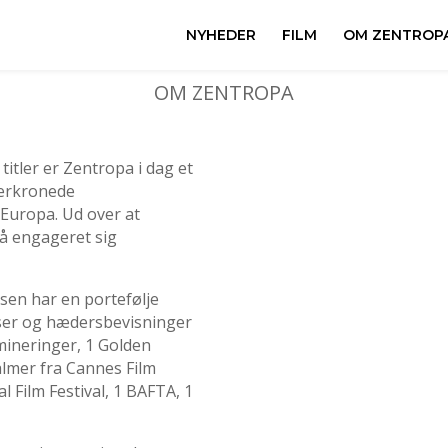
NYHEDER
FILM
OM ZENTROP
OM ZENTROPA
itler er Zentropa i dag et
derkronede
 Europa. Ud over at
så engageret sig
en har en portefølje
iser og hædersbevisninger
mineringer, 1 Golden
lmer fra Cannes Film
al Film Festival, 1 BAFTA, 1